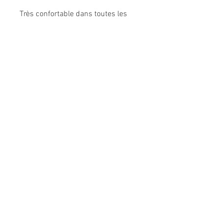
Très confortable dans toutes les
situations.
Composition: 95% coton, 5%
élasthanne.
Modèle unique fabriqué à la main
en France.
Me CONTACTER:
l
espepitesdelakshmi@yahoo.fr
Conditions générales de vente
A PROPOS