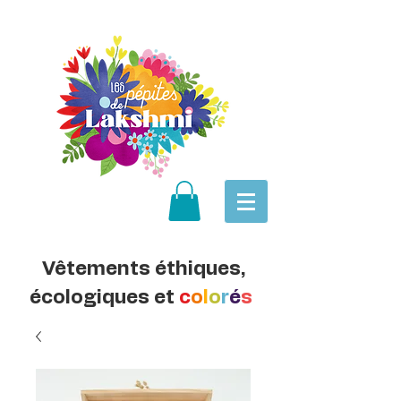
Vêtements éthiques,
écologiques et
c
o
l
o
r
é
s